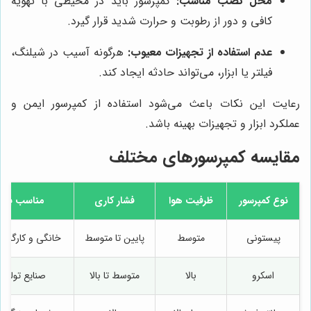
محل نصب مناسب:
کمپرسور باید در محیطی با تهویه
کافی و دور از رطوبت و حرارت شدید قرار گیرد.
عدم استفاده از تجهیزات معیوب:
هرگونه آسیب در شیلنگ،
فیلتر یا ابزار، می‌تواند حادثه ایجاد کند.
رعایت این نکات باعث می‌شود استفاده از کمپرسور ایمن و
عملکرد ابزار و تجهیزات بهینه باشد.
مقایسه کمپرسورهای مختلف
نوع کمپرسور
ظرفیت هوا
فشار کاری
مناسب برا
پیستونی
متوسط
پایین تا متوسط
خانگی و کارگاه
اسکرو
بالا
متوسط تا بالا
صنایع تولید