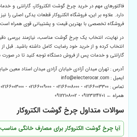
فاکتورهای مهم در خرید چرخ گوشت الکتروکار، گارانتی و خدمات
دارد. علاوه بر این، فروشگاه الکتروکار قطعات یدکی اصلی را ن
فروشگاه تخصصی با بهترین قیمت و پشتیبانی قوی همراه است و 
در نهایت، انتخاب یک چرخ گوشت مناسب، نیازمند بررسی دقیق 
انتخاب کرده و از خرید خود رضایت کامل داشته باشید. قبل از خ
گارانتی و خدمات پس از فروش دستگاه توجه کنید تا در صورت برو
آدرس : تهران میدان آزادی خیابان آزادی میدان استاد معین خیابان ۲۱ متری جی بین طوس و دامپزشکی پلاک 154 - 156 
ایمیل : info@electerocar.com
تماس : 02166003300 - 02166008000 - 02166009000 - 02166003000 - 02166006600
همراه ← 09123124701 - 09122108002
سوالات متداول چرخ گوشت الکتروکار
آیا چرخ گوشت الکتروکار برای مصارف خانگی مناسب