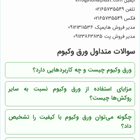
ایمیل info@honarplast.com
تلفن 02165735549
فکس 02165735549
مدیر فروش هایمپک 09121311536
مدیر فروش پت 09123863835
سوالات متداول ورق وکیوم
ورق وکیوم چیست و چه کاربردهایی دارد؟
مزایای استفاده از ورق وکیوم نسبت به سایر
روکش‌ها چیست؟
چگونه می‌توان ورق وکیوم با کیفیت را تشخیص
داد؟