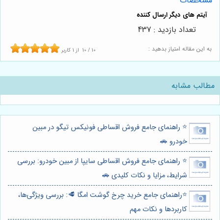
مشخصات
تعداد بازدید : 437
به این مقاله امتیاز بدهید :
10
/
10
از
1
کاربر
مطالب مشابه
⭐️ راهنمای جامع فروش اقساطی فونیکس تیگو در مبین
خودرو 🚗
⭐️ راهنمای جامع فروش اقساطی سایپا از مبین خودرو: بررسی
شرایط، مزایا و نکات کلیدی 🚗
⭐️راهنمای جامع خرید چرخ گوشت امگا 🥩: بررسی ویژگی‌ها،
کاربردها و نکات مهم