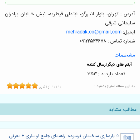
آدرس : تهران، بلوار اندرزگو، ابتدای قیطریه، نبش خیابان برادران
سلیمانی شرقی
ایمیل:
mehradak.co@gmail.com
شماره تماس : 09122524678
مشخصات
تعداد بازدید : 353
به این مقاله امتیاز بدهید :
10
/
10
از
1
کاربر
مطالب مشابه
⭐️ بازسازی ساختمان فرسوده: راهنمای جامع نوسازی + معرفی