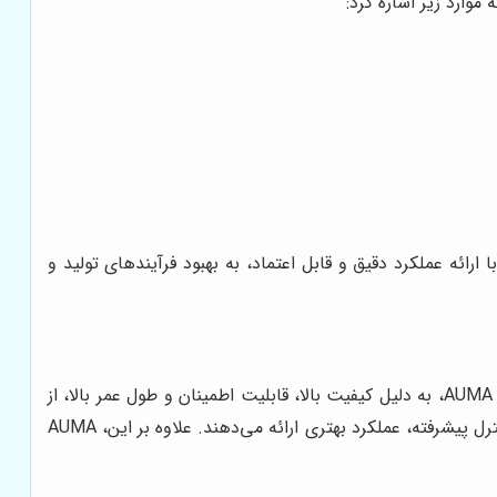
ها، با ارائه عملکرد دقیق و قابل اعتماد، به بهبود فرآیندهای تولید و
در بازار اکچویتورهای برقی، برندهای مختلفی وجود دارند که هر کدام ویژگی‌ها و مزایای خاص خود را ارائه می‌دهند. اما اکچویتورهای AUMA، به دلیل کیفیت بالا، قابلیت اطمینان و طول عمر بالا، از
جایگاه ویژه‌ای برخوردارند. در مقایسه با برندهای رقیب مانند Rotork و Bernard، اکچویتورهای AUMA معمولاً از نظر دقت و قابلیت کنترل پیشرفته، عملکرد بهتری ارائه می‌دهند. علاوه بر این، AUMA