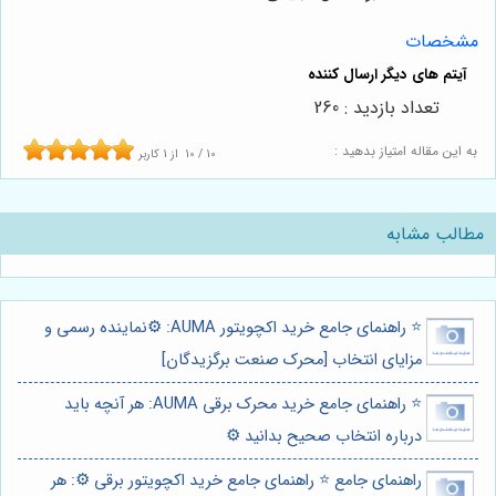
مشخصات
تعداد بازدید : 260
به این مقاله امتیاز بدهید :
10
/
10
از
1
کاربر
مطالب مشابه
⭐️ راهنمای جامع خرید اکچویتور AUMA: ⚙️نماینده رسمی و
مزایای انتخاب [محرک صنعت برگزیدگان]
⭐️ راهنمای جامع خرید محرک برقی AUMA: هر آنچه باید
درباره انتخاب صحیح بدانید ⚙️
راهنمای جامع ⭐️ راهنمای جامع خرید اکچویتور برقی ⚙️: هر