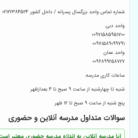
شماره تماس واحد بزرگسال پسرانه / داخل کشور: 02122384524
واحد دبی
00971585951700
00971589099791
واحد عمان
0096899258727
ساعات کاری مدرسه:
شنبه تا چهارشنبه از ساعت 9 صبح تا 4 بعدازظهر
پنج شنبه از ساعت 9 صبح تا 12 ظهر
سوالات متداول مدرسه آنلاین و حضوری
آیا مدرسه آنلاین به اندازه مدرسه حضوری معتبر است