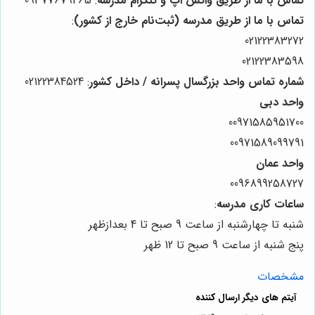
تماس با ما از طریق واتس اپ و تلگرام مدرسه
: 09377679465
تماس با ما از طریق مدرسه (ثبت‌نام خارج از کشور)
:
02122383272
02122383598
شماره تماس واحد بزرگسال پسرانه / داخل کشور
: 02122384524
واحد دبی
00971585951700
00971589099791
واحد عمان
0096899258727
ساعات کاری مدرسه
:
شنبه تا چهارشنبه از ساعت 9 صبح تا 4 بعدازظهر
پنج شنبه از ساعت 9 صبح تا 12 ظهر
مشخصات