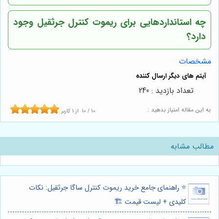
چه استانداردهایی برای ریموت کنترل جرثقیل وجود
دارد؟
مشخصات
تعداد بازدید : 240
به این مقاله امتیاز بدهید :
10
/
10
از
1
کاربر
مطالب مشابه
⭐️ راهنمای جامع خرید ریموت کنترل ساگا جرثقیل: نکات
کلیدی + لیست قیمت 🏗️