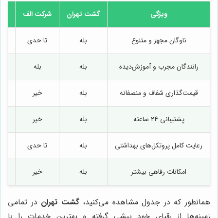
ویژگی
گشت تهران
شرکت الف
شر
ناوگان مجهز و متنوع
بله
تا حدی
خ
رانندگان مجرب و آموزش‌دیده
بله
بله
تا
قیمت‌گذاری شفاف و منصفانه
بله
خیر
تا
پشتیبانی 24 ساعته
بله
خیر
خ
رعایت کامل پروتکل‌های بهداشتی
بله
تا حدی
خ
امکانات رفاهی بیشتر
بله
خیر
خ
همانطور که در جدول مشاهده می‌کنید،
گشت تهران
در تمامی
زمینه‌ها از رقبای خود پیشی گرفته و بهترین خدمات را با