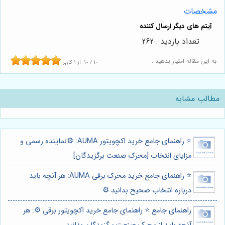
مشخصات
تعداد بازدید : 262
به این مقاله امتیاز بدهید :
10
/
10
از
1
کاربر
مطالب مشابه
⭐️ راهنمای جامع خرید اکچویتور AUMA: ⚙️نماینده رسمی و
مزایای انتخاب [محرک صنعت برگزیدگان]
⭐️ راهنمای جامع خرید محرک برقی AUMA: هر آنچه باید
درباره انتخاب صحیح بدانید ⚙️
راهنمای جامع ⭐️ راهنمای جامع خرید اکچویتور برقی ⚙️: هر