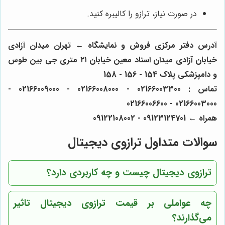
در صورت نیاز، ترازو را کالیبره کنید.
آدرس دفتر مرکزی فروش و نمایشگاه ← تهران میدان آزادی
خیابان آزادی میدان استاد معین خیابان ۲۱ متری جی بین طوس
و دامپزشکی پلاک 154 - 156 - 158
تماس : 02166003300 - 02166008000 - 02166009000 -
02166003000 - 02166006600
همراه ← 09123124701 - 09122108002
سوالات متداول ترازوی دیجیتال
ترازوی دیجیتال چیست و چه کاربردی دارد؟
چه عواملی بر قیمت ترازوی دیجیتال تاثیر
می‌گذارند؟