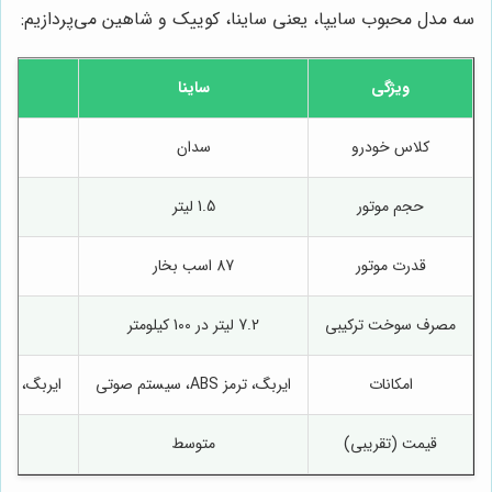
سه مدل محبوب سایپا، یعنی ساینا، کوییک و شاهین می‌پردازیم:
ویژگی
ساینا
کلاس خودرو
سدان
حجم موتور
1.5 لیتر
قدرت موتور
87 اسب بخار
مصرف سوخت ترکیبی
7.2 لیتر در 100 کیلومتر
امکانات
ایربگ، ترمز ABS، سیستم صوتی
ایربگ، ترمز ABS، سیستم صوتی، سنسور دن
قیمت (تقریبی)
متوسط