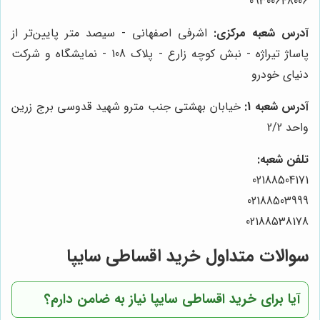
09300648006
آدرس شعبه مرکزی:
اشرفی اصفهانی - سیصد متر پایین‌تر از
پاساژ تیراژه - نبش کوچه زارع - پلاک 108 - نمایشگاه و شرکت
دنیای خودرو
آدرس شعبه 1:
خیابان بهشتی جنب مترو شهید قدوسی برج زرین
واحد 2/2
تلفن شعبه:
02188504171
02188503999
02188538178
سوالات متداول خرید اقساطی سایپا
آیا برای خرید اقساطی سایپا نیاز به ضامن دارم؟