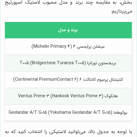
بخش، به مقایسه چند برند و مدل محبوب لاستیک اسپورتیج
می‌پردازیم:
برند و مدل
میشلن پرایمسی 4 (Michelin Primacy 4)
بریجستون تورانزا T005 (Bridgestone Turanza T005)
کنتیننتال پرمیوم کانتاکت 6 (Continental PremiumContact 6)
هانکوک Ventus Prime 3 (Hankook Ventus Prime 3)
یوکوهاما Geolandar A/T G015 (Yokohama Geolandar A/T G015)
با توجه به جدول بالا، می‌توانید لاستیکی را انتخاب کنید که به