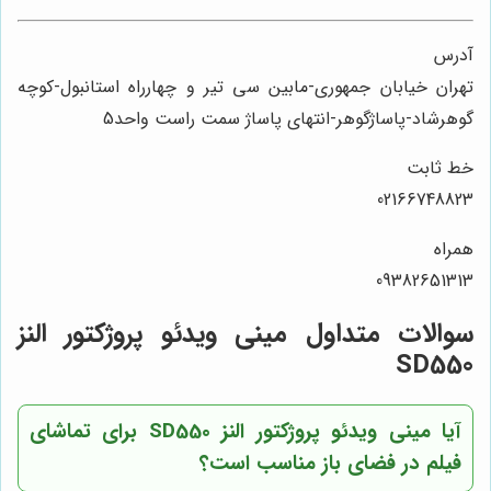
آدرس
تهران خیابان جمهوری-مابین سی تیر و چهارراه استانبول-کوچه
گوهرشاد-پاساژگوهر-انتهای پاساژ سمت راست واحد5
خط ثابت
02166748823
همراه
09382651313
سوالات متداول مینی ویدئو پروژکتور النز
SD550
آیا مینی ویدئو پروژکتور النز SD550 برای تماشای
فیلم در فضای باز مناسب است؟