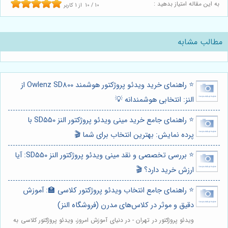
به این مقاله امتیاز بدهید :
10
/
10
از
1
کاربر
مطالب مشابه
⭐️ راهنمای خرید ویدئو پروژکتور هوشمند Owlenz SD800 از
النز: انتخابی هوشمندانه 💡
⭐️ راهنمای جامع خرید مینی ویدئو پروژکتور النز SD550 با
پرده نمایش: بهترین انتخاب برای شما 🎬
⭐️ بررسی تخصصی و نقد مینی ویدئو پروژکتور النز SD550: آیا
ارزش خرید دارد؟ 🎬
⭐️ راهنمای جامع انتخاب ویدئو پروژکتور کلاسی 🏫: آموزش
دقیق و موثر در کلاس‌های مدرن (فروشگاه النز)
ویدئو پروژکتور در تهران - در دنیای آموزش امروز، ویدئو پروژکتور کلاسی به