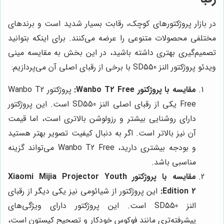
در بازار پروژکتورهای کوچک، رقابت بسیار شدید است و برندهای
مختلفی محصولات متنوعی را عرضه می‌کنند. برای اینکه بتوانید
تصمیم‌گیری بهتری داشته باشید، در این بخش به مقایسه مینی
ویدئو پروژکتور النز SD550 با برخی از رقبای اصلی آن می‌پردازیم:
مقایسه با پروژکتور Wanbo T2 Free:
پروژکتور Wanbo T2
Free یکی از رقبای اصلی النز SD550 است. این پروژکتور
دارای روشنایی بیشتر و رزولوشن بالاتری است، اما قیمت
آن نیز بالاتر است. اگر به دنبال کیفیت تصویر بهتر هستید
و بودجه بیشتری دارید، Wanbo T2 Free می‌تواند گزینه
مناسبی باشد.
مقایسه با پروژکتور Xiaomi Mijia Projector Youth
Edition 2:
این پروژکتور از شیائومی نیز یکی دیگر از رقبای
النز SD550 است. این پروژکتور دارای ویژگی‌های
پیشرفته‌تری مانند فوکوس خودکار و تصحیح کیستون است،