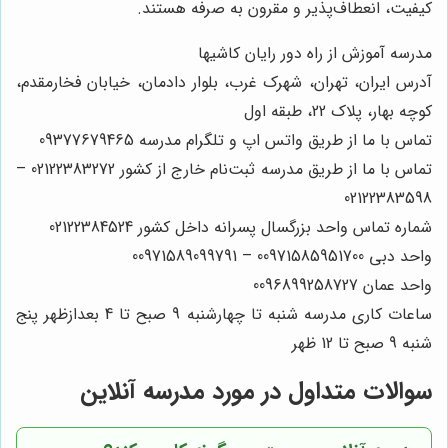
کیفیت، انعطاف‌پذیر و مقرون به صرفه هستند.
مدرسه آموزش از راه دور رایان کاشیها
آدرس ایران، تهران، شهرک غرب، بلوار دادمان، خیابان فخارمقدم،
کوچه بهار، پلاک 22، طبقه اول
تماس با ما از طریق واتس اپ و تلگرام مدرسه 09377679465
تماس با ما از طریق مدرسه ثبت‌نام خارج از کشور 02122383272 –
02122383598
شماره تماس واحد بزرگسال پسرانه داخل کشور 02122384524
واحد دبی 00971585951700 – 00971589099791
واحد عمان 0096899258727
ساعات کاری مدرسه شنبه تا چهارشنبه 9 صبح تا 4 بعدازظهر پنج
شنبه 9 صبح تا 12 ظهر
سوالات متداول در مورد مدرسه آنلاین