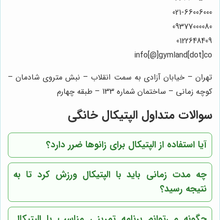
021-66006000
09377000080
0122648409
info[@]gymland[dot]co
تهران – خیابان آزادی به سمت انقلاب – نبش متروی شادمان –
کوچه زمانی – ساختمان شماره 133 – طبقه چهارم
سوالات متداول الپتیکال خانگی
آیا استفاده از الپتیکال برای زانوها ضرر دارد؟
چه مدت زمانی باید با الپتیکال ورزش کرد تا به
نتیجه رسید؟
چگونه می‌توانم برنامه تمرینی مناسب با الپتیکال