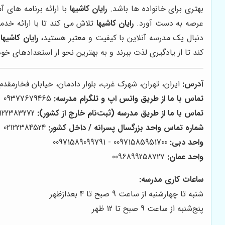
بهتری برای خانواده ها باشد.
رایان کاشیها
با ارائه برنامه های 
عرصه به دست آورد.
رایان کاشیها
تلاش می کند تا با ارائه خدم
دنبال یک مدرسه آنلاین با کیفیت و معتبر هستید،
رایان کاشیها
م
کند تا از یادگیری لذت ببرند و به بهترین نحو از استعدادهای خود 
آدرس:
ایران، تهران، شهرک غرب، بلوار دادمان، خیابان فخارمقدم، کوچه بها
تماس با ما از طریق واتس اپ و تلگرام مدرسه:
09377679465
تماس با ما از طریق مدرسه (ثبت‌نام خارج از کشور):
02122383272 - 02122383598
شماره تماس واحد بزرگسال پسرانه / داخل کشور:
02122384524
واحد دبی:
00971585951700 - 00971589099791
واحد عمان:
0096899258727
ساعات کاری مدرسه:
شنبه تا چهارشنبه از ساعت 9 صبح تا 4 بعدازظهر
پنج‌شنبه از ساعت 9 صبح تا 12 ظهر