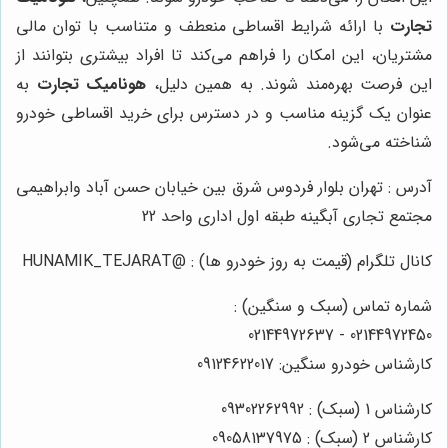
تجارت
با ارائه شرایط اقساطی منعطف و متناسب با توان مالی
مشتریان، این امکان را فراهم می‌کند تا افراد بیشتری بتوانند از
این فرصت بهره‌مند شوند. به همین دلیل،
هونامیک تجارت
به
عنوان یک گزینه مناسب و در دسترس برای خرید اقساطی خودرو
شناخته می‌شود.
آدرس : تهران بلوار فردوس شرق بین خیابان حسن آباد وابراهیمی
مجتمع تجاری آبگینه طبقه اول اداری واحد 22
کانال تلگرام (قیمت به روز خودرو ها) : @HUNAMIK_TEJARAT
شماره تماس (سبک و سنگین) :
02144972450 - 02144972637
کارشناس خودرو سنگین: 09124622017
کارشناس 1 (سبک) : 09302262992
کارشناس 2 (سبک) : 09058137975