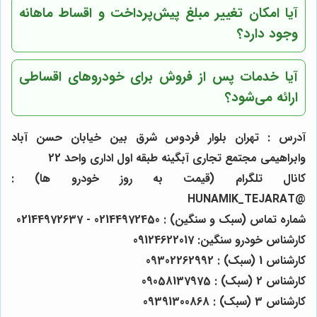
آیا امکان تغییر مبلغ پیش‌پرداخت و اقساط ماهانه
وجود دارد؟
آیا خدمات پس از فروش برای خودروهای اقساطی
ارائه می‌شود؟
آدرس : تهران بلوار فردوس شرق بین خیابان حسن آباد
وابراهیمی مجتمع تجاری آبگینه طبقه اول اداری واحد 22
کانال تلگرام (قیمت به روز خودرو ها) :
@HUNAMIK_TEJARAT
شماره تماس (سبک و سنگین) : 02144972450 - 02144972637
کارشناس خودرو سنگین: 09124622017
کارشناس 1 (سبک) : 09302262992
کارشناس 2 (سبک) : 09058137975
کارشناس 3 (سبک) : 09391300868