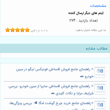
مشخصات
تعداد بازدید : 274
به این مقاله امتیاز بدهید :
10
/
10
از
1
کاربر
مطالب مشابه
⭐️ راهنمای جامع فروش اقساطی فونیکس تیگو در مبین
خودرو 🚗
⭐️ راهنمای جامع فروش اقساطی سایپا از مبین خودرو: بررسی
شرایط، مزایا و نکات کلیدی 🚗
⭐️راهنمای جامع خرید چرخ گوشت امگا 🥩: بررسی ویژگی‌ها،