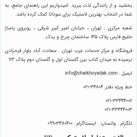
بخشید و از رانندگی لذت ببرید. امیدواریم این راهنمای جامع، به
شما در انتخاب بهترین لاستیک برای سوناتا کمک کرده باشد.
شعبه مرکزی : تهران ، خیابان امیر کبیر شرقی ، روبروی پاساژ
خلیج فارس پلاک ۱۴۵ ساختمان چرخ و یدک.
فروشگاه و مرکز خدمات غرب تهران : سعادت آباد بلوار فرحزادی
نرسیده به میدان کتاب بین گلستان اول و گلستان دوم پلاک 73
ایمیل : info@charkhoyadak.com
خط ویژه دفتر: 34804-021
021-33444002
021-33444003
تلگرام . واتساپ . اینستاگرام : 09903480400