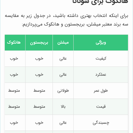
هانکوک برای سوناتا
برای اینکه انتخاب بهتری داشته باشید، در جدول زیر به مقایسه
سه برند معتبر میشلن، بریجستون و هانکوک می‌پردازیم:
ویژگی
میشلن
بریجستون
هانکوک
کیفیت
عالی
خوب
خوب
عملکرد
عالی
خوب
خوب
طول عمر
طولانی
متوسط
متوسط
قیمت
بالا
متوسط
متوسط
چسبندگی
عالی
خوب
خوب