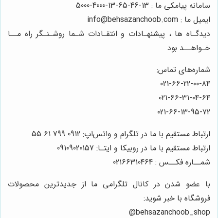
سامانه پیامکی ما : 13-46-65-13-4000-5000
ایمیل ما : info@behsazanchoob.com
دیدگـاه ها ، پیشنهـادات و انتقـادات شـما روشـنـگر راه مــا
خـواهــد بود
شماره‌های تماس:
021-66-22-00-84
021-66-31-04-64
021-66-13-95-72
ارتباط مستقیم با ما در تلگرام و واتس‌اپ: 0912 799 61 55
ارتباط مستقیم با ما در روبیکا و ایتـا: 09109020157
شمــاره فکــس : 02166310464
با عضو شدن در کانال تلگرامی ما از جدیدترین محصولات
فروشگاه با خبر شوید:
behsazanchoob_shop@