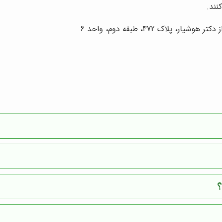
نند.
لاک 472، طبقه دوم، واحد 6
؟