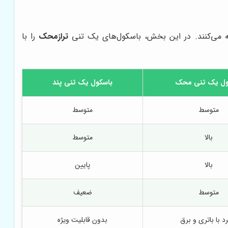
ضه می‌کنند. در این بخش، باسکول‌های یک تنی
ترازمحک
را با
ول یک تنی محک
باسکول یک تنی پند
متوسط
متوسط
بالا
متوسط
بالا
پایین
متوسط
ضعیف
رد با باتری و برق
بدون قابلیت ویژه