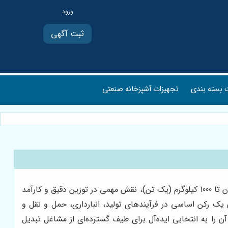
ثبت آگهی
بسته بندی
تجهیزات آشپزخانه صنعتی
باسکول یک تنی ترازمحک، یک ابزار حیاتی و ضروری در دنیای تجارت و صنعت مدرن به شمار می‌رود. این دستگاه با قابلیت تحمل وزن تا 1000 کیلوگرم (یک تن)، نقش مهمی در توزین دقیق و کارآمد
یک رکن اساسی در فرآیندهای تولید، انبارداری، حمل و نقل و
 را به انتخابی ایده‌آل برای طیف گسترده‌ای از مشاغل تبدیل