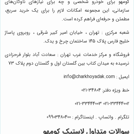
کومهو برای خودرو شخصی و چه برای نیازهای ناوگان‌های
سازمانی، این مجموعه امکانات لازم را برای یک خرید سریع،
مطمئن و حرفه‌ای فراهم کرده است.
شعبه مرکزی : تهران ، خیابان امیر کبیر شرقی ، روبروی پاساژ
خلیج فارس پلاک ۱۴۵ ساختمان چرخ و یدک.
فروشگاه و مرکز خدمات غرب تهران : سعادت آباد بلوار فرحزادی
نرسیده به میدان کتاب بین گلستان اول و گلستان دوم پلاک 73
ایمیل : info@charkhoyadak.com
خط ویژه دفتر: 34804-021
021-33444002 021-33444003
تلگرام . واتساپ . اینستاگرام : 09903480400
سوالات متداول لاستیک کومهو