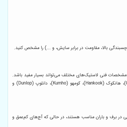
 چسبندگی بالا، مقاومت در برابر سایش، و ...) را مشخص کنید.
 مشخصات فنی لاستیک‌های مختلف می‌تواند بسیار مفید باشد.
برخی از برندهای مطرح لاستیک عبارتند از میشلن (Michelin)، پیرلی (Pirelli)، بریجستون (Bridgestone)، کنتیننتال (Continental)، هانکوک (Hankook)، کومهو (Kumho)، دانلوپ (Dunlop) و
ی در برف و باران مناسب هستند، در حالی که آج‌های کم‌عمق و