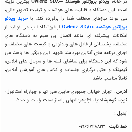
در خانه،
ویدئو پروژکتور هوشمند Owlenz SD800
بهترین گزینه
است. این دستگاه با قابلیت های هوشمند و کیفیت تصویر عالی،
می تواند نیازهای مختلف شما را برآورده کند. با
خرید ویدئو
پروژکتور هوشمند Owlenz SD800
از فروشگاه النز، می توانید از
امکانات پیشرفته ای مانند اتصال بی سیم به دستگاه های
مختلف، پشتیبانی از فایل های ویدئویی با کیفیت های مختلف و
اجرای برنامه های آنلاین بهره مند شوید. این ویژگی ها باعث می
شود که این دستگاه برای تماشای فیلم ها و سریال های آنلاین،
گیمینگ و حتی برگزاری جلسات و کلاس های آموزشی آنلاین،
کاملاً مناسب باشد.
آدرس :
تهران خیابان جمهوری-مابین سی تیر و چهارراه استانبول-
کوچه گوهرشاد-پاساژگوهر-انتهای پاساژ سمت راست واحد5
ایمیل :
خط ثابت :
02166748823