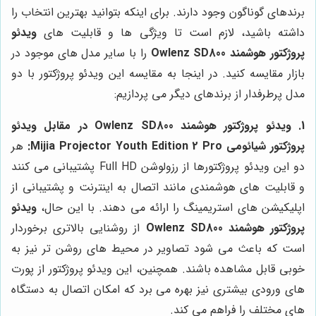
برندهای گوناگون وجود دارند. برای اینکه بتوانید بهترین انتخاب را
داشته باشید، لازم است تا ویژگی ها و قابلیت های
ویدئو
پروژکتور هوشمند Owlenz SD800
را با سایر مدل های موجود در
بازار مقایسه کنید. در اینجا به مقایسه این ویدئو پروژکتور با دو
مدل پرطرفدار از برندهای دیگر می پردازیم:
1. ویدئو پروژکتور هوشمند Owlenz SD800 در مقابل ویدئو
پروژکتور شیائومی Mijia Projector Youth Edition 2 Pro:
هر
دو این ویدئو پروژکتورها از رزولوشن Full HD پشتیبانی می کنند
و قابلیت های هوشمندی مانند اتصال به اینترنت و پشتیبانی از
اپلیکیشن های استریمینگ را ارائه می دهند. با این حال،
ویدئو
پروژکتور هوشمند Owlenz SD800
از روشنایی بالاتری برخوردار
است که باعث می شود تصاویر در محیط های روشن تر نیز به
خوبی قابل مشاهده باشند. همچنین، این ویدئو پروژکتور از پورت
های ورودی بیشتری نیز بهره می برد که امکان اتصال به دستگاه
های مختلف را فراهم می کند.