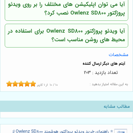
آیا می توان اپلیکیشن های مختلف را بر روی ویدئو
پروژکتور Owlenz SD800 نصب کرد؟
آیا ویدئو پروژکتور Owlenz SD800 برای استفاده در
محیط های روشن مناسب است؟
مشخصات
تعداد بازدید : 203
به این مقاله امتیاز بدهید :
10
/
10
از
1
کاربر
مطالب مشابه
⭐️ راهنمای خرید ویدئو پروژکتور هوشمند Owlenz SD800 از