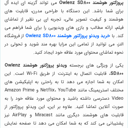
پروژکتور هوشمند Owlenz SD800
می تواند گزینه ای ایده آل
برای شما باشد. این دستگاه با طراحی مدرن، قابلیت های
هوشمند و کیفیت تصویر عالی، تجربه ای بی نظیر از تماشای
فیلم، ارائه مطالب و بازی های ویدیویی را برای شما فراهم می
کند. با
خرید ویدئو پروژکتور هوشمند Owlenz SD800
از فروشگاه
النز، می توانید از تمامی این مزایا بهره مند شوید و تحولی در
نحوه تماشای محتوای مورد علاقه خود ایجاد کنید.
یکی از ویژگی های برجسته
ویدئو پروژکتور هوشمند Owlenz
SD800
، قابلیت اتصال به اینترنت از طریق Wi-Fi است. این
امکان به شما اجازه می دهد تا به راحتی به اپلیکیشن های
مختلف استریمینگ مانند Netflix، YouTube و Amazon Prime
Video دسترسی داشته باشید و محتوای مورد علاقه خود را به
صورت آنلاین تماشا کنید. علاوه بر این، این ویدئو پروژکتور از
قابلیت های هوشمند دیگری مانند Miracast و AirPlay نیز
پشتیبانی می کند که به شما امکان می دهد تا صفحه نمایش