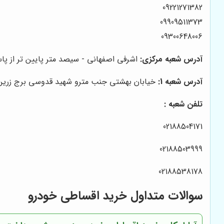
09221271382
09909511373
09300648006
آدرس شعبه مرکزی:
اشرفی اصفهانی - سیصد متر پایین تر از پاساژ تیراژه - نبش کوچ
آدرس شعبه 1:
خیابان بهشتی جنب مترو شهید قدوسی برج زرین وا
تلفن شعبه :
02188504171
02188503999
02188538178
سوالات متداول خرید اقساطی خودرو