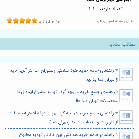
تعداد بازدید : 191
به این مقاله امتیاز بدهید :
10
/
10
از
1
کاربر
مطالب مشابه
⭐️ راهنمای جامع خرید هود صنعتی رستوران 🍳: هر آنچه باید
از تهران دما بدانید
⭐️راهنمای جامع خرید دریچه گرد: تهویه مطبوع ایده‌آل با
محصولات تهران دما 🌬️
⭐️ راهنمای جامع خرید دریچه گرد تهویه هوا 🌬️: هر آنچه باید
از کاربردها و انتخاب بدانید (تهران دما)
⭐️ راهنمای جامع خرید هواکش بین کانالی تهویه مطبوع: از