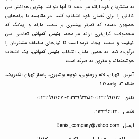
به مشتریان خود ارائه می دهد تا آنها بتوانند بهترین هواکش بین
کانالی را برای فضای خود انتخاب کنند. در مقایسه با برندهایی
همچون دمنده که تمرکز بیشتری بر قیمت دارند و زیلابگ که
محصولات گران‌تری ارائه می‌دهد،
بنیس کمپانی
تعادلی بین
کیفیت و قیمت ایجاد کرده است تا نیازهای مختلف مشتریان را
برآورده کند. به همین دلیل، انتخاب
بنیس کمپانی
، یک انتخاب
هوشمندانه و مقرون به صرفه است.
آدرس : تهران، لاله زارجنوبی، کوچه بوشهری، پاساژ تهران الکتریک،
طبقه 3، واحد417
تلفن : 02133991726-02133993254-02133991767
فکس : 02133962420
ایمیل : Benis_company@yahoo.com