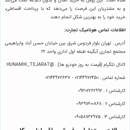
شده است. این روش به خرید آسان و بدون دغدغه کمک می‌کند
و به مشتریان این فرصت را می‌دهد که با پرداخت اقساطی،
خرید خود را به بهترین شکل انجام دهند.
اطلاعات تماس هونامیک تجارت:
آدرس : تهران بلوار فردوس شرق بین خیابان حسن آباد وابراهیمی
مجتمع تجاری آبگینه طبقه اول اداری واحد 22
کانال تلگرام (قیمت به روز خودرو ها) : @HUNAMIK_TEJARAT
شماره تماس : 02144972450 - 02144972637
کارشناس 1 : 09302262992
کارشناس 2 : 09391300868
کارشناس 3 : 09058137975