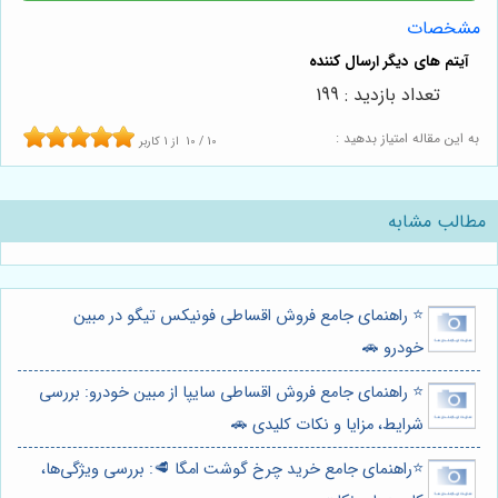
مشخصات
تعداد بازدید : 199
به این مقاله امتیاز بدهید :
10
/
10
از
1
کاربر
مطالب مشابه
⭐️ راهنمای جامع فروش اقساطی فونیکس تیگو در مبین
خودرو 🚗
⭐️ راهنمای جامع فروش اقساطی سایپا از مبین خودرو: بررسی
شرایط، مزایا و نکات کلیدی 🚗
⭐️راهنمای جامع خرید چرخ گوشت امگا 🥩: بررسی ویژگی‌ها،