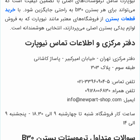
نیوپارت شامل ترموستات‌های اصلی با تضمین کیفیت است که
می‌تواند برای هر بسترن b30 به راحتی جایگزین شود. با
خرید
قطعات بسترن
از فروشگاه‌های معتبر مانند نیوپارت که به فروش
لوازم یدکی بسترن اصلی می‌پردازند، انتخابی هوشمندانه است.
دفتر مرکزی و اطلاعات تماس
نیوپارت
دفتر مرکزی: تهران - خیابان امیرکبیر - پاساژ کاشانی
طبقه سوم - پلاک 303
تلفن تماس: 5-33960904-021
تلفن همراه: 09128006830
ایمیل: info@newpart-shop.com
ساعت کار فروشگاه: شنبه تا چهارشنبه 9 الی 18.30 - پنجشنبه 9
الی 14
سوالات متداول ترموستات بسترن B30