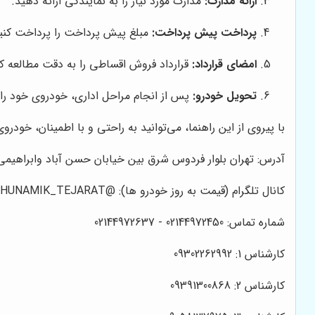
ارائه مدارک:
مدارک مورد نیاز را به نمایندگی ارائه دهید.
پرداخت پیش پرداخت:
مبلغ پیش پرداخت را پرداخت کنی
امضای قرارداد:
قرارداد فروش اقساطی را به دقت مطالعه کر
تحویل خودرو:
پس از انجام مراحل اداری، خودروی خود را 
با پیروی از این راهنما، می‌توانید به راحتی و با اطمینان، خودروی
آدرس: تهران بلوار فردوس شرق بین خیابان حسن آباد وابراهیمی م
کانال تلگرام (قیمت به روز خودرو ها): @HUNAMIK_TEJARAT
شماره تماس: 02144972450 - 02144972637
کارشناس 1: 09302262992
کارشناس 2: 09391300868