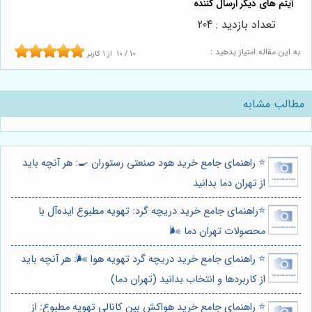
تعداد بازدید : 204
به این مقاله امتیاز بدهید :
10
/
10
از
1
کاربر
مطالب مشابه
⭐️ راهنمای جامع خرید هود صنعتی رستوران 🍳: هر آنچه باید
از تهران دما بدانید
⭐️راهنمای جامع خرید دریچه گرد: تهویه مطبوع ایده‌آل با
محصولات تهران دما 🌬️
⭐️ راهنمای جامع خرید دریچه گرد تهویه هوا 🌬️: هر آنچه باید
از کاربردها و انتخاب بدانید (تهران دما)
⭐️ راهنمای جامع خرید هواکش بین کانالی تهویه مطبوع: از