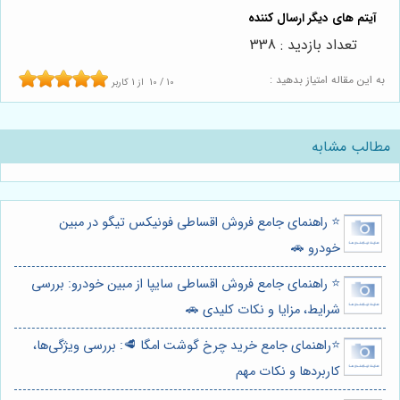
تعداد بازدید : 338
به این مقاله امتیاز بدهید :
10
/
10
از
1
کاربر
مطالب مشابه
⭐️ راهنمای جامع فروش اقساطی فونیکس تیگو در مبین
خودرو 🚗
⭐️ راهنمای جامع فروش اقساطی سایپا از مبین خودرو: بررسی
شرایط، مزایا و نکات کلیدی 🚗
⭐️راهنمای جامع خرید چرخ گوشت امگا 🥩: بررسی ویژگی‌ها،
کاربردها و نکات مهم