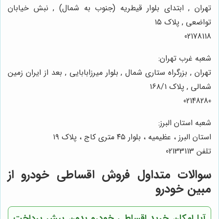
تهران , ابتدای بلوار قیطریه (جنوب به شمال) , نبش خیابان
تواضعی , پلاک ۱۵
02178118
شعبه غرب تهران:
تهران , بزرگراه ستاری شمال , بلوار میرزابابایی , بعد از ایران زمین
شمالی , پلاک ۱۶۸/۱
02148280
شعبه استان البرز:
استان البرز ، عظیمیه ، بلوار ۴۵ متری کاج ، پلاک ۱۹
تلفن 02133113
سوالات متداول فروش اقساطی خودرو از
مبین خودرو
آیا امکان خرید اقساطی خودرو بدون پیش پرداخت