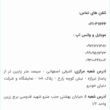
تلفن های تماس:
021-37664
موبایل و واتس آپ :
09221271382
09909511373
09300648006
آدرس شعبه مرکزی:
اشرفی اصفهانی - سیصد متر پایین تر از
پاساژ تیراژه - نبش کوچه زارع - پلاک 108 - نمایشگاه و شرکت
دنیای خودرو
آدرس شعبه 1:
خیابان بهشتی جنب مترو شهید قدوسی برج زرین
واحد ۱/۲