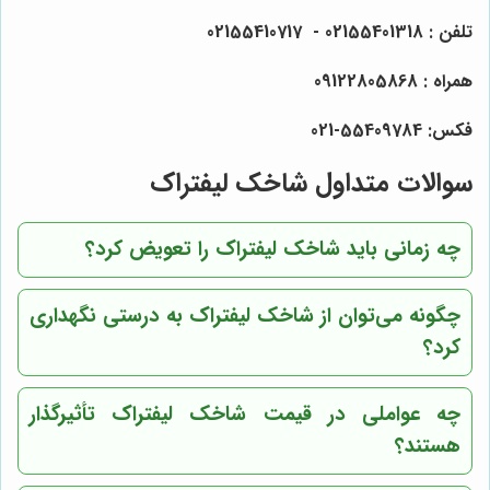
تلفن : 02155401318 - 02155410717
همراه : 09122805868
فکس: 55409784-021
سوالات متداول شاخک لیفتراک
چه زمانی باید شاخک لیفتراک را تعویض کرد؟
چگونه می‌توان از شاخک لیفتراک به درستی نگهداری
کرد؟
چه عواملی در قیمت شاخک لیفتراک تأثیرگذار
هستند؟