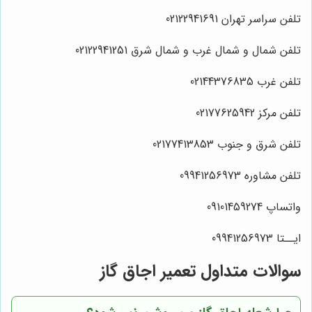
تلفن سراسر تهران 02122941691
تلفن شمال و شمال غرب و شمال شرق 02122941251
تلفن غرب 02144376835
تلفن مرکز 02177625942
تلفن شرق و جنوب 02177413853
تلفن مشاوره 09941256973
واتساپ 09101459274
ایــتا 09941256973
سوالات متداول تعمیر اجاق گاز