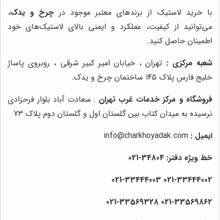
با خرید لاستیک از برندهای معتبر موجود در
چرخ و یدک
،
می‌توانید از کیفیت، عملکرد و ایمنی بالای لاستیک‌های خود
اطمینان حاصل کنید.
شعبه مرکزی :
تهران ، خیابان امیر کبیر شرقی ، روبروی پاساژ
خلیج فارس پلاک ۱۴۵ ساختمان چرخ و یدک.
فروشگاه و مرکز خدمات غرب تهران
: سعادت آباد بلوار فرحزادی
نرسیده به میدان کتاب بین گلستان اول و گلستان دوم پلاک 73
ایمیل :
info@charkhoyadak.com
خط ویژه دفتر: 34804-021
021-33444002 021-33444003
021-33569328
021-33569862