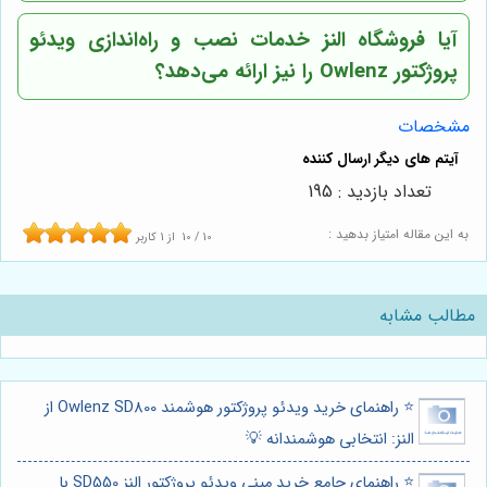
آیا فروشگاه النز خدمات نصب و راه‌اندازی ویدئو
پروژکتور Owlenz را نیز ارائه می‌دهد؟
مشخصات
تعداد بازدید : 195
به این مقاله امتیاز بدهید :
10
/
10
از
1
کاربر
مطالب مشابه
⭐️ راهنمای خرید ویدئو پروژکتور هوشمند Owlenz SD800 از
النز: انتخابی هوشمندانه 💡
⭐️ راهنمای جامع خرید مینی ویدئو پروژکتور النز SD550 با