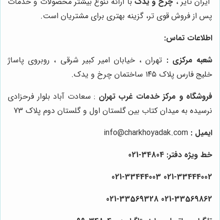
"ایران تایر"،
چرخ و یدک
با ارائه تنوع بیشتر محصولات و خدمات
پس از فروش قوی تر، گزینه بهتری برای مشتریان است.
اطلاعات تماس:
شعبه مرکزی :
تهران ، خیابان امیر کبیر شرقی ، روبروی پاساژ
خلیج فارس پلاک ۱۴۵ ساختمان چرخ و یدک.
فروشگاه و مرکز خدمات غرب تهران
: سعادت آباد بلوار فرحزادی
نرسیده به میدان کتاب بین گلستان اول و گلستان دوم پلاک 73
ایمیل :
info@charkhoyadak.com
خط ویژه دفتر: 34804-021
021-33444002 021-33444003
021-33569862 021-33569328