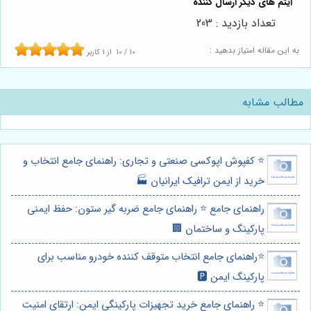
تعداد بازدید : 203
به این مقاله امتیاز بدهید :
10
/
10
از
1
کاربر
مطالب مشابه
⭐️ کفپوش اپوکسی صنعتی و تجاری: راهنمای جامع انتخاب و
خرید از ایمن ترافیک ایرانیان 🏭
راهنمای جامع ⭐️ راهنمای جامع ضربه گیر ستون: حفظ ایمنی
پارکینگ و ساختمان 🏢
⭐️راهنمای جامع انتخاب متوقف کننده خودرو مناسب برای
پارکینگ ایمن 🅿️
⭐️ راهنمای جامع خرید تجهیزات پارکینگی ایمن: ارتقای امنیت