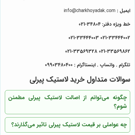
ایمیل :
info@charkhoyadak.com
خط ویژه دفتر: 34804-021
021-33444002 021-33444003
021-33569862 021-33569328
تلگرام . واتساپ . اینستاگرام : 09903480400
سوالات متداول خرید لاستیک پیرلی
چگونه می‌توانم از اصالت لاستیک پیرلی مطمئن
شوم؟
چه عواملی بر قیمت لاستیک پیرلی تاثیر می‌گذارند؟