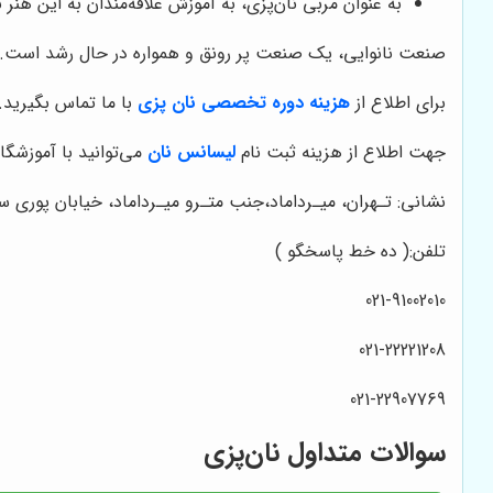
به عنوان مربی نان‌پزی، به آموزش علاقه‌مندان به این هنر ب
صنعت نانوایی، یک صنعت پر رونق و همواره در حال رشد است. با
برای اطلاع از
هزینه دوره تخصصی نان پزی
با ما تماس بگیرید.
جهت اطلاع از هزینه ثبت نام
لیسانس نان
می‌توانید با آموزشگا
نشانی: تـهران، میـرداماد،جنب متـرو میـرداماد، خیابان پوری سلطان
تلفن:( ده خط پاسخگو )
021-91002010
021-22221208
021-22907769
سوالات متداول نان‌پزی