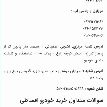
021-37664
موبایل و واتس آپ :
09221271382
09909511373
09300648006
آدرس شعبه مرکزی:
اشرفی اصفهانی - سیصد متر پایین تر از
پاساژ تیراژه - نبش کوچه زارع - پلاک 108 - نمایشگاه و شرکت
دنیای خودرو
آدرس شعبه 1:
خیابان بهشتی جنب مترو شهید قدوسی برج زرین
واحد ۱/۲
تلفن شعبه :
02188505848-53
سوالات متداول خرید خودرو اقساطی