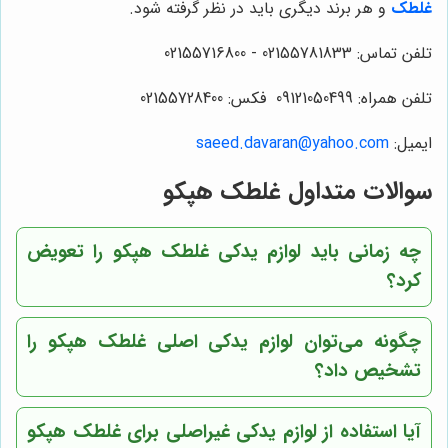
غلطک
و هر برند دیگری باید در نظر گرفته شود.
تلفن تماس: 02155781833 - 02155716800
تلفن همراه: 09121050499 فکس: 02155728400
ایمیل:
saeed.davaran@yahoo.com
سوالات متداول غلطک هپکو
چه زمانی باید لوازم یدکی غلطک هپکو را تعویض
کرد؟
چگونه می‌توان لوازم یدکی اصلی غلطک هپکو را
تشخیص داد؟
آیا استفاده از لوازم یدکی غیراصلی برای غلطک هپکو