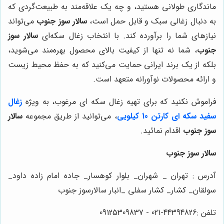
ماندگاری طولانی هستید، و چه یک علاقه‌مند به طبیعت‌گردی که
به دنبال زغالی سبک و قابل حمل است،
سالار سوز جنوب
می‌تواند
نیازهای شما را برآورده کند. با انتخاب زغال سکه‌ای
سالار سوز
جنوب
، شما نه تنها از کیفیت بالای محصول بهره‌مند می‌شوید،
بلکه از یک برند ایرانی حمایت می‌کنید که به حفظ محیط زیست
و ارائه محصولات نوآورانه متعهد است.
فراموش نکنید که برای تهیه زغال سکه ای مرغوب، به ویژه
زغال
سفید سکه ای کارتن 10 کیلویی
، می‌توانید از طریق مجموعه
سالار
سوز جنوب
اقدام نمائید.
سالار سوز جنوب
آدرس : تهران _ شهران_ بلوار کوهسار_ جاده امام زاده داود_
سولقان_ کشار_ کشار سفلی _انبار سالارسوز جنوب
تلفن :44394826-021 - 09125309837