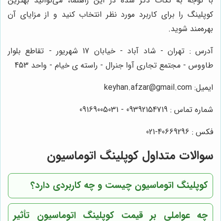
با توجه به نکات ذکر شده در این راهنما، می‌توانید بهترین
کوپلینگ را برای کاربرد مورد نظر انتخاب کنید و از مزایای آن
بهره‌مند شوید.
آدرس : تهران - شاد آباد - خیابان 17 شهریور - تقاطع بلوار
طاووس - مجتمع تجاری آوا جنرال - راسته ی خیام - واحد 453
ایمیل: keyhan.afzar@gmail.com
شماره تماس : 09392154719 - 09169005031
فکس : 40669296-021
سوالات متداول کوپلینگ اتوماسیون
کوپلینگ اتوماسیون چیست و چه کاربردی دارد؟
چه عواملی بر قیمت کوپلینگ اتوماسیون تأثیر