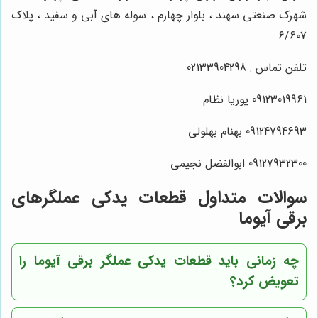
شهرک صنعتی سهند ، بلوار چهارم ، سوله های آبی و سفید ، پلاک
۶/۶۰۷
تلفن تماس : 02133904298
09123019961 پوریا نظام
09124794693 بهنام بهلولی
09127932300 ابوالفضل نجیمی
سوالات متداول قطعات یدکی عملگرهای
برقی آیوما
چه زمانی باید قطعات یدکی عملگر برقی آیوما را
تعویض کرد؟