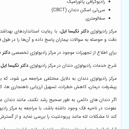
رادیوگرافی پانورامیک
سی‌تی اسکن دندان (CBCT)
سفالومتری
مرکز رادیولوژی
دکتر نکیسا ایل
، با رعایت استانداردهای بهداشت
دقت و حوصله به سوالات بیماران پاسخ داده و آن‌ها را در طول ف
برای اطلاع از تجهیزات موجود در مرکز رادیولوژی تخصصی
دکتر ن
شرح خدمات رادیولوژی دندان در مرکز رادیولوژی
دکتر نکیسا ایل
:
مرکز رادیولوژی دندان به دلایل مختلفی مراجعه می شود، که بر
پیشرفت درمان، کاهش خطرات، تسهیل ارزیابی ناهنجاری ها، کمک
اگر دندان های دائمی به طور صحیح رشد نکنند، مانند دندان 
عفونت در ناحیه فک وجود داشته باشد، با مراجعه به مرکز رادی
کند تا مشکلات لثه مانند پریودنتیت را بررسی نماید و از گستر