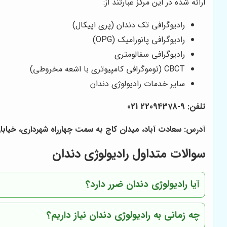
ارائه شده در این مرکز عبارتند از:
رادیوگرافی تک دندان (پری اپیکال)
رادیوگرافی پانورامیک (OPG)
رادیوگرافی سفالومتری
CBCT (توموگرافی کامپیوتری با اشعه مخروطی)
سایر خدمات رادیولوژی دندان
تلفن: 9-22094378 021
آدرس: سعادت آباد، میدان کاج
به سمت چهارراه شهرداری، خیابان سرو غ
سوالات متداول رادیولوژی دندان
آیا رادیولوژی دندان ضرر دارد؟
چه زمانی به رادیولوژی دندان نیاز داریم؟