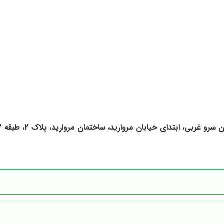
ربی، ابتدای خیابان مروارید، ساختمان مروارید، پلاک 2، طبقه 2، واحد 14